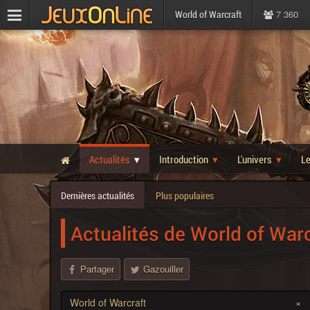
7 360
World of Warcraft
Actualités
Introduction
L'univers
L
Dernières actualités
Plus populaires
Actualités de World of War
Partager
Gazouiller
World of Warcraft
×