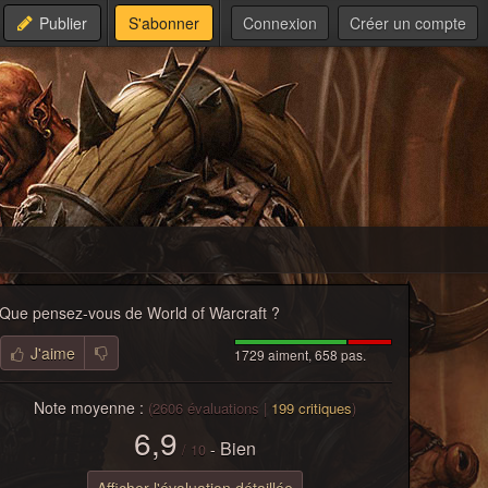
Publier
S'abonner
Connexion
Créer un compte
Que pensez-vous de
World of Warcraft
?
J'aime
1729 aiment, 658 pas.
Note moyenne :
(
2606
évaluations |
199
critiques
)
6,9
Bien
-
/
10