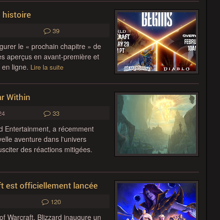
 histoire
39
ugurer le « prochain chapitre » de
des aperçus en avant-première et
 en ligne.
Lire la suite
r Within
24
33
d Entertainment, a récemment
elle aventure dans l'univers
sciter des réactions mitigées.
 est officiellement lancée
120
 of Warcraft, Blizzard inaugure un