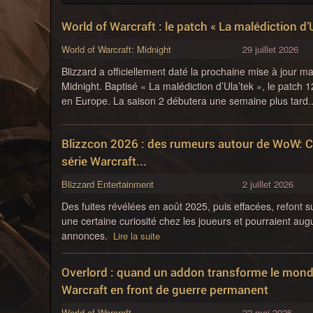
World of Warcraft : le patch « La malédiction d’U
World of Warcraft: Midnight
29 juillet 2026
Blizzard a officiellement daté la prochaine mise à jour m
Midnight. Baptisé « La malédiction d’Ula’tek », le patch 
en Europe. La saison 2 débutera une semaine plus tard.
Blizzcon 2026 : des rumeurs autour de WoW: 
série Warcraft...
Blizzard Entertainment
2 juillet 2026
Des fuites révélées en août 2025, puis effacées, refont su
une certaine curiosité chez les joueurs et pourraient au
annonces.
Lire la suite
Overlord : quand un addon transforme le mond
Warcraft en front de guerre permanent
World of Warcraft
22 mai 2026