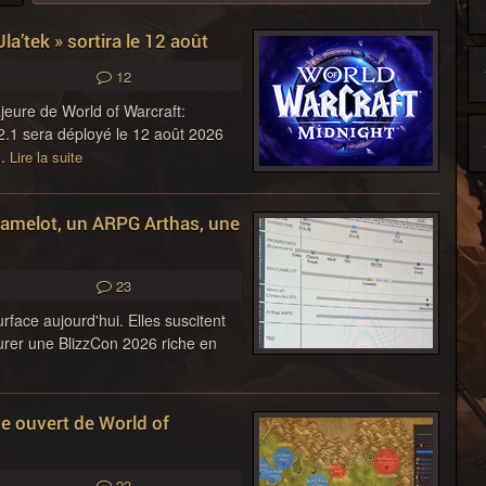
la’tek » sortira le 12 août
12
ajeure de World of Warcraft:
12.1 sera déployé le 12 août 2026
..
Lire la suite
Camelot, un ARPG Arthas, une
23
rface aujourd'hui. Elles suscitent
gurer une BlizzCon 2026 riche en
e ouvert de World of
23