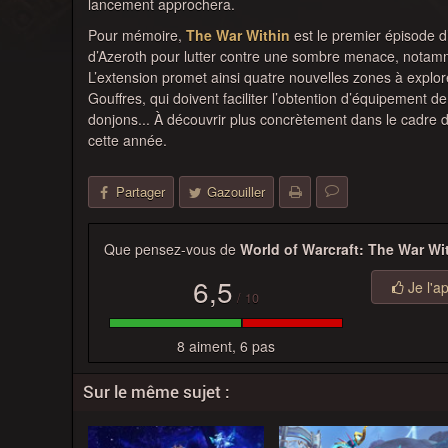
lancement approchera.
Pour mémoire,
The War Within
est le premier épisode d’
d’Azeroth pour lutter contre une sombre menace, notamm
L’extension promet ainsi quatre nouvelles zones à explorer
Gouffres, qui doivent faciliter l’obtention d’équipement d
donjons... À découvrir plus concrètement dans le cadre 
cette année.
Partager
Gazouiller
Que pensez-vous de
World of Warcraft: The War Wi
6,5
Je l'a
/
10
8 aiment, 6 pas
Sur le même sujet :