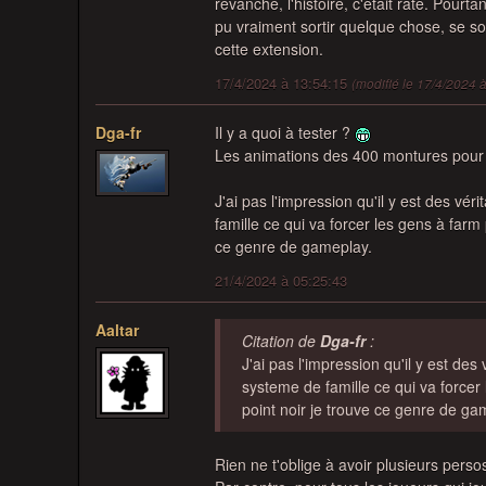
revanche, l'histoire, c'était raté. Pour
pu vraiment sortir quelque chose, se so
cette extension.
17/4/2024 à 13:54:15
(modifié le 17/4/2024 
Dga-fr
Il y a quoi à tester ?
Les animations des 400 montures pour 
J'ai pas l'impression qu'il y est des vé
famille ce qui va forcer les gens à farm
ce genre de gameplay.
21/4/2024 à 05:25:43
Aaltar
Citation de
Dga-fr
:
J'ai pas l'impression qu'il y est de
systeme de famille ce qui va forcer
point noir je trouve ce genre de ga
Rien ne t'oblige à avoir plusieurs perso