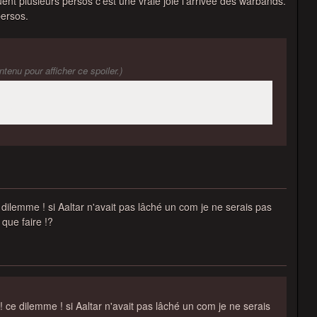
uent plusieurs persos c'est une vraie joie l'arrivée des warbands.
persos.
tenu pour afficher ce spoiler.)
rs persos.
 dilemme ! si Aaltar n'avait pas lâché un com je ne serais pas
que faire !?
! ce dilemme ! si Aaltar n'avait pas lâché un com je ne serais