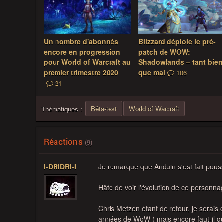
Un nombre d'abonnés
Blizzard déploie le pré-
encore en progression
patch de WOW:
pour World of Warcraft au
Shadowlands – tant bie
premier trimestre 2020
que mal
106
21
Bêta-test
World of Warcraft
Thématiques :
Réactions
(9)
I-DRIDRI-I
Je remarque que Anduin s'est fait pousse
Hâte de voir l'évolution de ce personna
Chris Metzen étant de retour, je serais 
années de WoW ( mais encore faut-il q