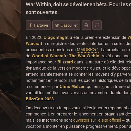
War Within, doit se dévoiler en bêta. Pour les 
sont ouvertes.
Partager
Gazouiller
En 2022,
Dragonflight
a été la première extension de
W
Warcraft
à enregistrer des ventes inférieures à celles de
précédentes extensions du
MMORPG
. La prochaine ex
de
World of Warcraft: The War Within
, revêt donc une 
importance pour
Blizzard
dans la mesure où elle doit rel
dynamique de la version moderne du jeu et le développe
entend manifestement se donner les moyens d’y parveni
notamment en remobilisant les cadres historiques de la l
à commencer par
Chris Metzen
qui en signe la trame et
vantait les mérites avec verves en novembre dernier lors
BlizzCon 2023
.
On découvrira en temps voulu si les joueurs répondent ou 
commence à en préparer le lancement en organisant des
mais les inscriptions sont
ouvertes sur le site officiel
– qui
vocation à monter en puissance progressivement, pour acc