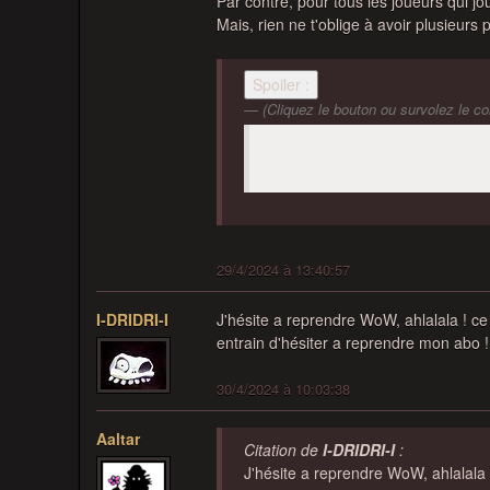
Par contre, pour tous les joueurs qui jo
Mais, rien ne t'oblige à avoir plusieurs 
Spoiler :
(Cliquez le bouton ou survolez le con
Rien ne t'oblige à avoir plusieu
29/4/2024 à 13:40:57
I-DRIDRI-I
J'hésite a reprendre WoW, ahlalala ! ce
entrain d'hésiter a reprendre mon abo ! 
30/4/2024 à 10:03:38
Aaltar
Citation de
I-DRIDRI-I
:
J'hésite a reprendre WoW, ahlalala 