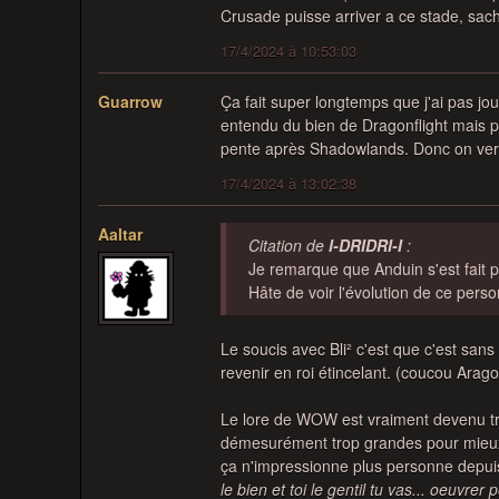
Crusade puisse arriver a ce stade, sach
17/4/2024 à 10:53:03
Guarrow
Ça fait super longtemps que j'ai pas joué
entendu du bien de Dragonflight mais p
pente après Shadowlands. Donc on verr
17/4/2024 à 13:02:38
Aaltar
Citation de
I-DRIDRI-I
:
Je remarque que Anduin s'est fait po
Hâte de voir l'évolution de ce pers
Le soucis avec Bli² c'est que c'est san
revenir en roi étincelant. (coucou Arago
Le lore de WOW est vraiment devenu trè
démesurément trop grandes pour mieux 
ça n'impressionne plus personne depui
le bien et toi le gentil tu vas... oeuvrer 