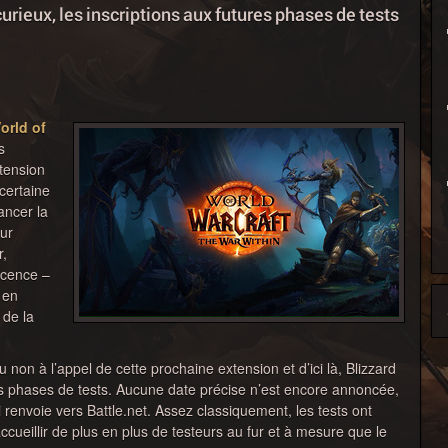
curieux, les inscriptions aux futures phases de tests
orld of
s
tension
certaine
ancer la
ur
r,
icence –
 en
 de la
non à l’appel de cette prochaine extension et d’ici là, Blizzard
 phases de tests. Aucune date précise n’est encore annoncée,
 renvoie vers Battle.net. Assez classiquement, les tests ont
ueillir de plus en plus de testeurs au fur et à mesure que le