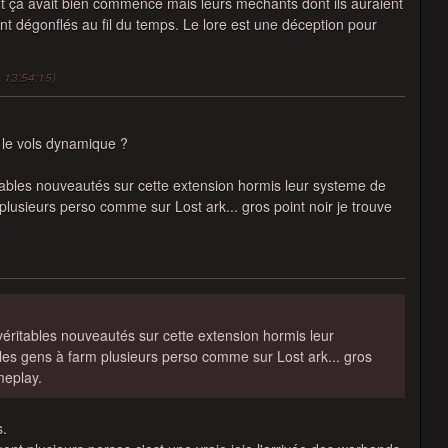
tant ça avait bien commencé mais leurs méchants dont ils auraient
nt dégonflés au fil du temps. Le lore est une déception pour
à 13:54:15)
le vols dynamique ?
ritables nouveautés sur cette extension hormis leur systeme de
 plusieurs perso comme sur Lost ark... gros point noir je trouve
s véritables nouveautés sur cette extension hormis leur
 les gens à farm plusieurs perso comme sur Lost ark... gros
meplay.
s.