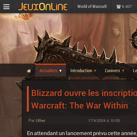
6 407
World of Warcraft
Actualités
Introduction
L'univers
L
Blizzard ouvre les inscript
Warcraft: The War Within
Par
Uther
17/4/2024 à 10:05
En attendant un lancement prévu cette année,